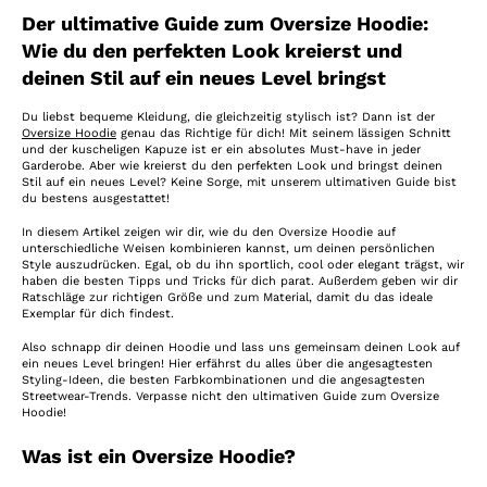
Der ultimative Guide zum Oversize Hoodie:
Wie du den perfekten Look kreierst und
deinen Stil auf ein neues Level bringst
Du liebst bequeme Kleidung, die gleichzeitig stylisch ist? Dann ist der
Oversize Hoodie
genau das Richtige für dich! Mit seinem lässigen Schnitt
und der kuscheligen Kapuze ist er ein absolutes Must-have in jeder
Garderobe. Aber wie kreierst du den perfekten Look und bringst deinen
Stil auf ein neues Level? Keine Sorge, mit unserem ultimativen Guide bist
du bestens ausgestattet!
In diesem Artikel zeigen wir dir, wie du den Oversize Hoodie auf
unterschiedliche Weisen kombinieren kannst, um deinen persönlichen
Style auszudrücken. Egal, ob du ihn sportlich, cool oder elegant trägst, wir
haben die besten Tipps und Tricks für dich parat. Außerdem geben wir dir
Ratschläge zur richtigen Größe und zum Material, damit du das ideale
Exemplar für dich findest.
Also schnapp dir deinen Hoodie und lass uns gemeinsam deinen Look auf
ein neues Level bringen! Hier erfährst du alles über die angesagtesten
Styling-Ideen, die besten Farbkombinationen und die angesagtesten
Streetwear-Trends. Verpasse nicht den ultimativen Guide zum Oversize
Hoodie!
Was ist ein Oversize Hoodie?