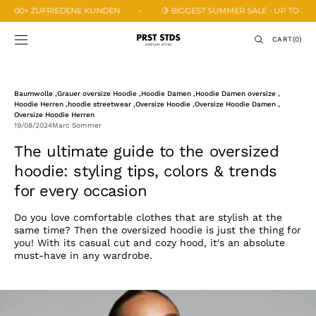
SKIP TO
00+ ZUFRIEDENE KUNDEN
🍋 BIGGEST SUMMER SALE - UP TO 33% OFF 
CONTENT
CART
CART
(0)
0
ITEMS
Baumwolle ,
Grauer oversize Hoodie ,
Hoodie Damen ,
Hoodie Damen oversize ,
Hoodie Herren ,
hoodie streetwear ,
Oversize Hoodie ,
Oversize Hoodie Damen ,
Oversize Hoodie Herren
19/08/2024
Marc Sommer
The ultimate guide to the oversized
hoodie: styling tips, colors & trends
for every occasion
Do you love comfortable clothes that are stylish at the
same time? Then the oversized hoodie is just the thing for
you! With its casual cut and cozy hood, it's an absolute
must-have in any wardrobe.